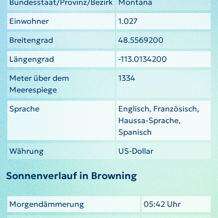
Bundesstaat/Provinz/Bezirk
Montana
Einwohner
1.027
Breitengrad
48.5569200
Längengrad
-113.0134200
Meter über dem
1334
Meerespiege
Sprache
Englisch, Französisch,
Haussa-Sprache,
Spanisch
Währung
US-Dollar
Sonnenverlauf in Browning
Morgendämmerung
05:42 Uhr