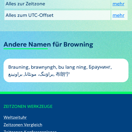
Alles zur Zeitzone
mehr
Alles zum UTC-Offset
mehr
Andere Namen für Browning
Brauning, brawnyngh, bu lang ning, Браунинг,
براؤننگ، مونٹانا, براونينغ, 布朗宁
ZEITZONEN WERKZEUGE
Weltzeituhr
Zeitzonen Vergleich
Zeitzonen Konferenzplaner