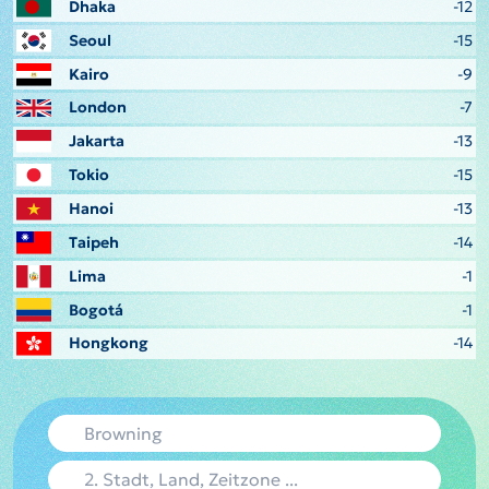
Dhaka
-12
Seoul
-15
Kairo
-9
London
-7
Jakarta
-13
Tokio
-15
Hanoi
-13
Taipeh
-14
Lima
-1
Bogotá
-1
Hongkong
-14