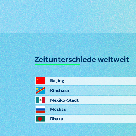
Zeitunterschiede weltweit
Beijing
Kinshasa
Mexiko-Stadt
Moskau
Dhaka