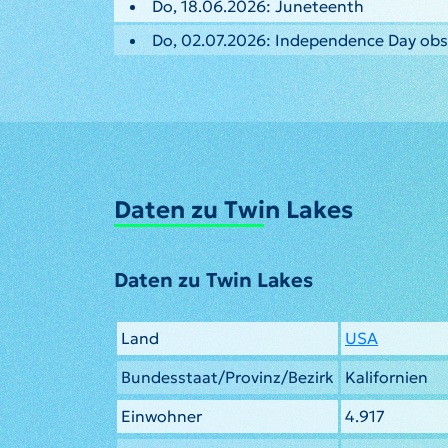
Do, 18.06.2026: Juneteenth
Do, 02.07.2026: Independence Day ob
Daten zu Twin Lakes
Daten zu Twin Lakes
Land
USA
Bundesstaat/Provinz/Bezirk
Kalifornien
Einwohner
4.917