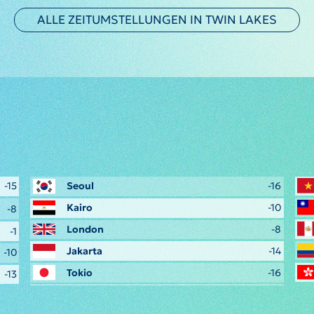
ALLE ZEITUMSTELLUNGEN IN TWIN LAKES
-15
Seoul
-16
Kairo
-10
-8
London
-8
-1
Jakarta
-14
-10
Tokio
-16
-13