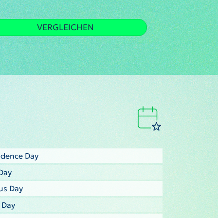
VERGLEICHEN
ndence Day
Day
us Day
s Day