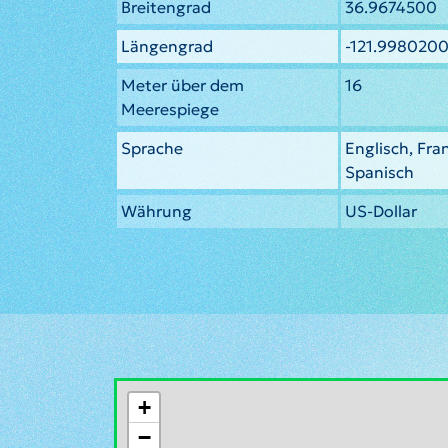
Breitengrad
36.9674500
Längengrad
-121.998020
Meter über dem
16
Meerespiege
Sprache
Englisch, Fra
Spanisch
Währung
US-Dollar
+
−