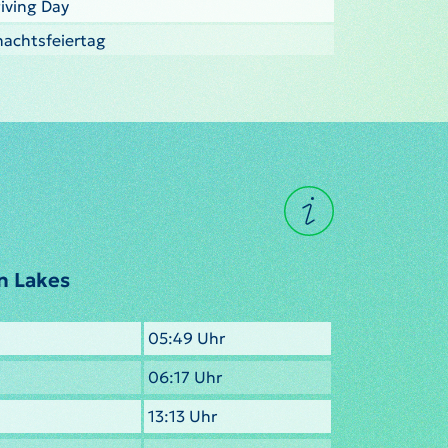
iving Day
nachtsfeiertag
n Lakes
05:49 Uhr
06:17 Uhr
13:13 Uhr