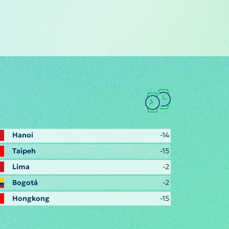
Hanoi
-14
Taipeh
-15
Lima
-2
Bogotá
-2
Hongkong
-15