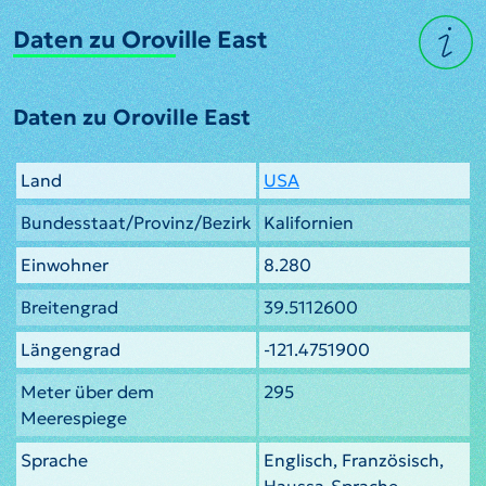
Daten zu Oroville East
Daten zu Oroville East
Land
USA
Bundesstaat/Provinz/Bezirk
Kalifornien
Einwohner
8.280
Breitengrad
39.5112600
Längengrad
-121.4751900
Meter über dem
295
Meerespiege
Sprache
Englisch, Französisch,
Haussa-Sprache,