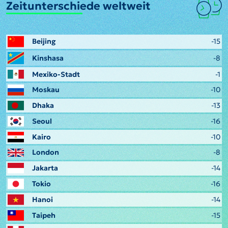
Zeitunterschiede weltweit
Beijing
-15
Kinshasa
-8
Mexiko-Stadt
-1
Moskau
-10
Dhaka
-13
Seoul
-16
Kairo
-10
London
-8
Jakarta
-14
Tokio
-16
Hanoi
-14
Taipeh
-15