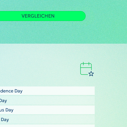
VERGLEICHEN
ndence Day
Day
us Day
s Day