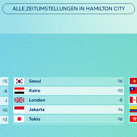
ALLE ZEITUMSTELLUNGEN IN HAMILTON CITY
-15
Seoul
-16
Kairo
-10
-8
London
-8
-1
Jakarta
-14
-10
Tokio
-16
-13