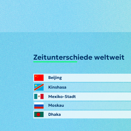
Zeitunterschiede weltweit
Beijing
Kinshasa
Mexiko-Stadt
Moskau
Dhaka