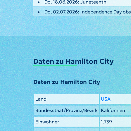
Do, 18.06.2026: Juneteenth
Do, 02.07.2026: Independence Day ob
Daten zu Hamilton City
Daten zu Hamilton City
Land
USA
Bundesstaat/Provinz/Bezirk
Kalifornien
Einwohner
1.759