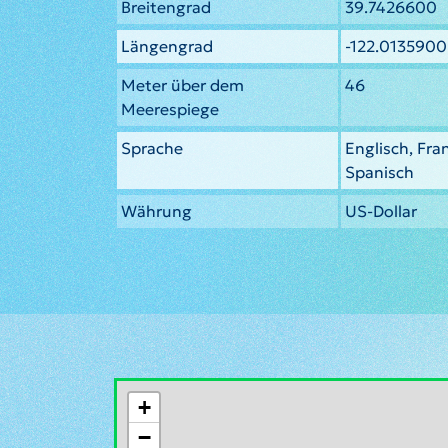
Breitengrad
39.7426600
Längengrad
-122.0135900
Meter über dem
46
Meerespiege
Sprache
Englisch, Fra
Spanisch
Währung
US-Dollar
+
−