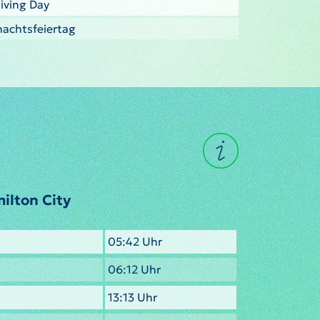
iving Day
nachtsfeiertag
ilton City
05:42 Uhr
06:12 Uhr
13:13 Uhr