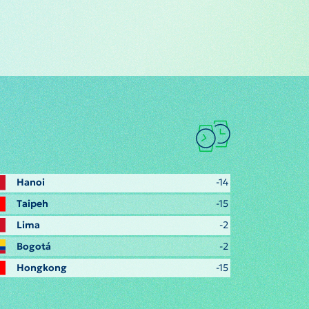
Hanoi
-14
Taipeh
-15
Lima
-2
Bogotá
-2
Hongkong
-15