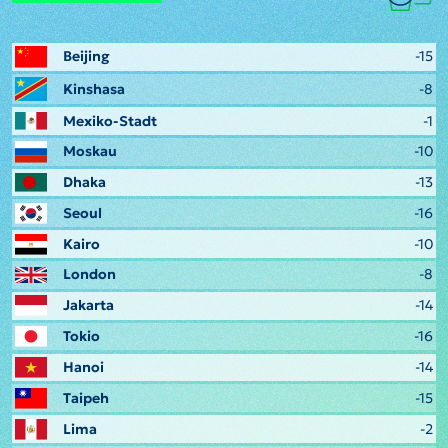
Beijing
-15
Kinshasa
-8
Mexiko-Stadt
-1
Moskau
-10
Dhaka
-13
Seoul
-16
Kairo
-10
London
-8
Jakarta
-14
Tokio
-16
Hanoi
-14
Taipeh
-15
Lima
-2