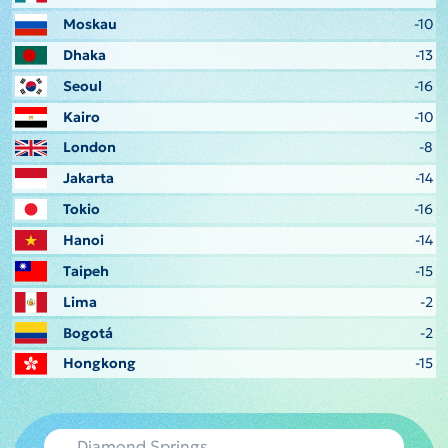
Moskau
-10
Dhaka
-13
Seoul
-16
Kairo
-10
London
-8
Jakarta
-14
Tokio
-16
Hanoi
-14
Taipeh
-15
Lima
-2
Bogotá
-2
Hongkong
-15