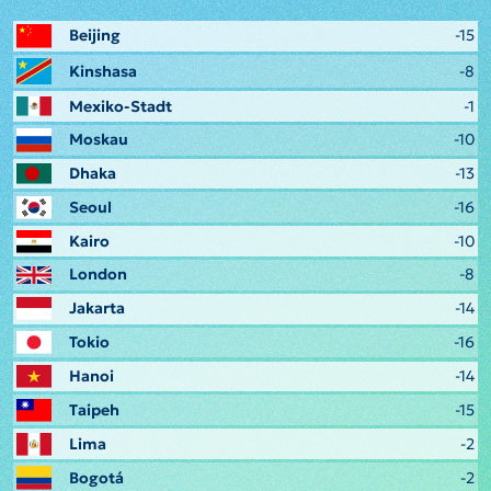
Beijing
-15
Kinshasa
-8
Mexiko-Stadt
-1
Moskau
-10
Dhaka
-13
Seoul
-16
Kairo
-10
London
-8
Jakarta
-14
Tokio
-16
Hanoi
-14
Taipeh
-15
Lima
-2
Bogotá
-2