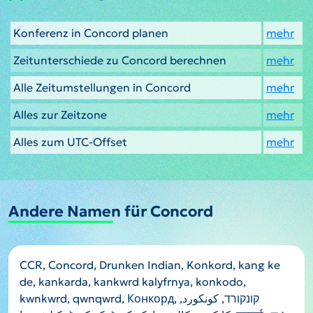
Konferenz in Concord planen
mehr
Zeitunterschiede zu Concord berechnen
mehr
Alle Zeitumstellungen in Concord
mehr
Alles zur Zeitzone
mehr
Alles zum UTC-Offset
mehr
Andere Namen für Concord
CCR, Concord, Drunken Indian, Konkord, kang ke
de, kankarda, kankwrd kalyfrnya, konkodo,
kwnkwrd, qwnqwrd, Конкорд, קונקורד, كونكورد,