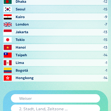
Dhaka
-12
Seoul
-15
Kairo
-9
London
-7
Jakarta
-13
Tokio
-15
Hanoi
-13
Taipeh
-14
Lima
-1
Bogotá
-1
Hongkong
-14