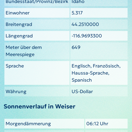
Bundesstaat/Provinz/Bezirk
Idaho
Einwohner
5.317
Breitengrad
44.2510000
Längengrad
-116.9693300
Meter über dem
649
Meerespiege
Sprache
Englisch, Französisch,
Haussa-Sprache,
Spanisch
Währung
US-Dollar
Sonnenverlauf in Weiser
Morgendämmerung
06:12 Uhr