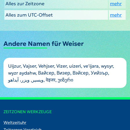
Alles zur Zeitzone
mehr
Alles zum UTC-Offset
mehr
Andere Namen für Weiser
Uijzur, Vajser, Vehjser, Vizer, uizeri, ve'ijara, wysyr,
wyzr aydahw, Вайсер, Визер, Вэйсер, Уийзър,
ويسير, ویزر، آیداهو, वेइजर, უიზერი
ZEITZONEN WERKZEUGE
Weltzeituhr
Zeitzonen Vergleich