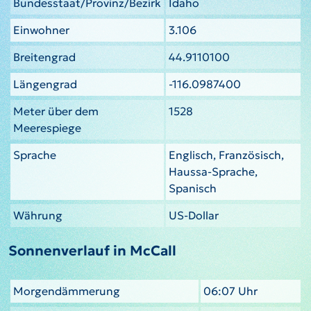
Bundesstaat/Provinz/Bezirk
Idaho
Einwohner
3.106
Breitengrad
44.9110100
Längengrad
-116.0987400
Meter über dem
1528
Meerespiege
Sprache
Englisch, Französisch,
Haussa-Sprache,
Spanisch
Währung
US-Dollar
Sonnenverlauf in McCall
Morgendämmerung
06:07 Uhr