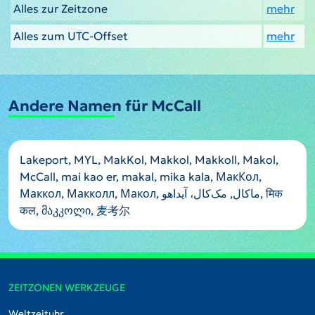
Alles zur Zeitzone
mehr
Alles zum UTC-Offset
mehr
Andere Namen für McCall
Lakeport, MYL, MakKol, Makkol, Makkoll, Makol,
McCall, mai kao er, makal, mika kala, МакКол,
Маккол, Макколл, Макол, ماكال, مک‌کال، آیداهو, मिक
कल, მაკკოლი, 麦考尔
ZEITZONEN WERKZEUGE
Weltzeituhr