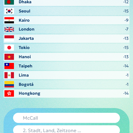
Dhaka
-12
Seoul
-15
Kairo
-9
London
-7
Jakarta
-13
Tokio
-15
Hanoi
-13
Taipeh
-14
Lima
-1
Bogotá
-1
Hongkong
-14