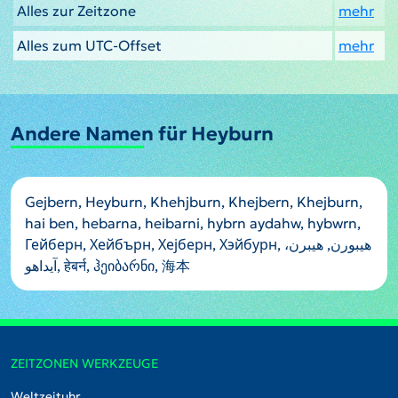
Alles zur Zeitzone
mehr
Alles zum UTC-Offset
mehr
Andere Namen für Heyburn
Gejbern, Heyburn, Khehjburn, Khejbern, Khejburn,
hai ben, hebarna, heibarni, hybrn aydahw, hybwrn,
Гейберн, Хейбърн, Хејберн, Хэйбурн, هيبورن, هیبرن،
آیداهو, हेबर्न, ჰეიბარნი, 海本
ZEITZONEN WERKZEUGE
Weltzeituhr