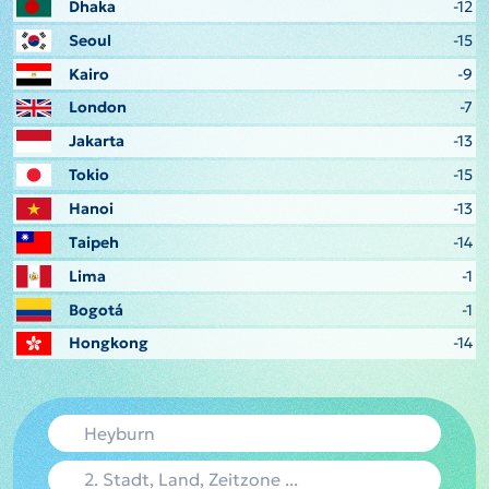
Dhaka
-12
Seoul
-15
Kairo
-9
London
-7
Jakarta
-13
Tokio
-15
Hanoi
-13
Taipeh
-14
Lima
-1
Bogotá
-1
Hongkong
-14