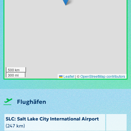
500 km
300 mi
Leaflet
|
©
OpenStreetMap contributors
Flughäfen
SLC: Salt Lake City International Airport
(247 km)