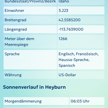
Bundesstaat/Provinz/Bezirk
Idaho
Einwohner
3.223
Breitengrad
42.5585200
Längengrad
-113.7639000
Meter über dem
1266
Meerespiege
Sprache
Englisch, Französisch,
Haussa-Sprache,
Spanisch
Währung
US-Dollar
Sonnenverlauf in Heyburn
Morgendämmerung
06:03 Uhr