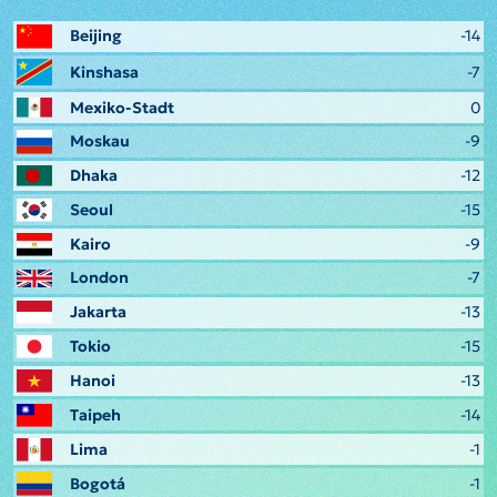
Beijing
-14
Kinshasa
-7
Mexiko-Stadt
0
Moskau
-9
Dhaka
-12
Seoul
-15
Kairo
-9
London
-7
Jakarta
-13
Tokio
-15
Hanoi
-13
Taipeh
-14
Lima
-1
Bogotá
-1