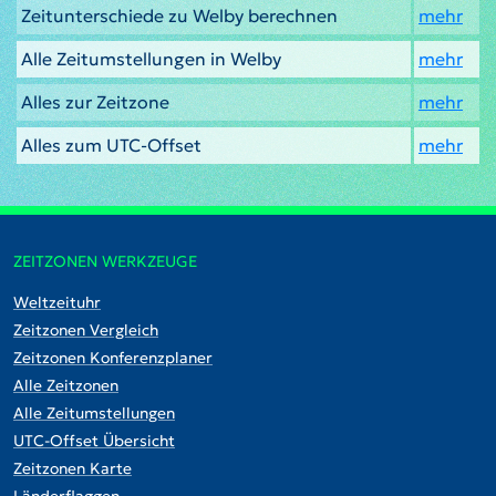
Zeitunterschiede zu Welby berechnen
mehr
Alle Zeitumstellungen in Welby
mehr
Alles zur Zeitzone
mehr
Alles zum UTC-Offset
mehr
ZEITZONEN WERKZEUGE
Weltzeituhr
Zeitzonen Vergleich
Zeitzonen Konferenzplaner
Alle Zeitzonen
Alle Zeitumstellungen
UTC-Offset Übersicht
Zeitzonen Karte
Länderflaggen