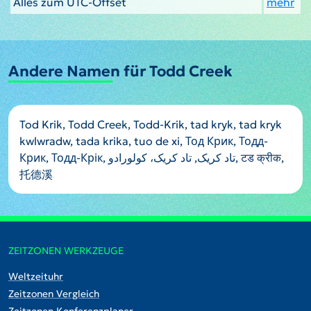
Alles zum UTC-Offset
mehr
Andere Namen für Todd Creek
Tod Krik, Todd Creek, Todd-Krik, tad kryk, tad kryk
kwlwradw, tada krika, tuo de xi, Тод Крик, Тодд-
Крик, Тодд-Крік, تاد کریک, تاد کریک، کولورادو, टड क्रीक,
托德溪
ZEITZONEN WERKZEUGE
Weltzeituhr
Zeitzonen Vergleich
Zeitzonen Konferenzplaner