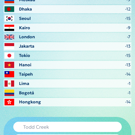
Dhaka
-12
Seoul
-15
Kairo
-9
London
-7
Jakarta
-13
Tokio
-15
Hanoi
-13
Taipeh
-14
Lima
-1
Bogotá
-1
Hongkong
-14