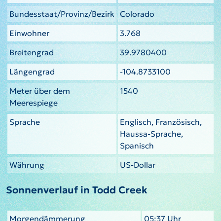
Bundesstaat/Provinz/Bezirk
Colorado
Einwohner
3.768
Breitengrad
39.9780400
Längengrad
-104.8733100
Meter über dem
1540
Meerespiege
Sprache
Englisch, Französisch,
Haussa-Sprache,
Spanisch
Währung
US-Dollar
Sonnenverlauf in Todd Creek
Morgendämmerung
05:37 Uhr