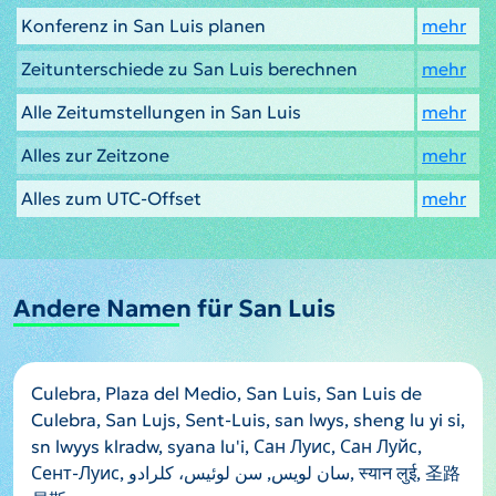
Konferenz in San Luis planen
mehr
Zeitunterschiede zu San Luis berechnen
mehr
Alle Zeitumstellungen in San Luis
mehr
Alles zur Zeitzone
mehr
Alles zum UTC-Offset
mehr
Andere Namen für San Luis
Culebra, Plaza del Medio, San Luis, San Luis de
Culebra, San Lujs, Sent-Luis, san lwys, sheng lu yi si,
sn lwyys klradw, syana lu'i, Сан Луис, Сан Луйс,
Сент-Луис, سان لويس, سن لوئیس، کلرادو, स्यान लुई, 圣路