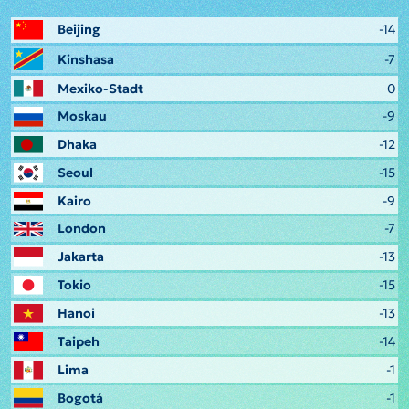
Beijing
-14
Kinshasa
-7
Mexiko-Stadt
0
Moskau
-9
Dhaka
-12
Seoul
-15
Kairo
-9
London
-7
Jakarta
-13
Tokio
-15
Hanoi
-13
Taipeh
-14
Lima
-1
Bogotá
-1