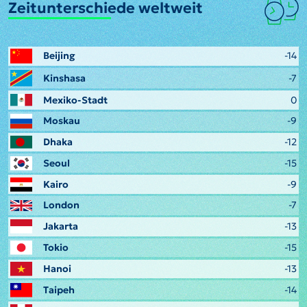
Zeitunterschiede weltweit
Beijing
-14
Kinshasa
-7
Mexiko-Stadt
0
Moskau
-9
Dhaka
-12
Seoul
-15
Kairo
-9
London
-7
Jakarta
-13
Tokio
-15
Hanoi
-13
Taipeh
-14