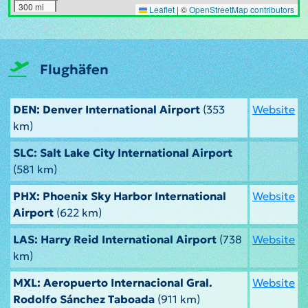
300 mi
Leaflet
|
©
OpenStreetMap contributors
Flughäfen
DEN: Denver International Airport
(353
Website
km)
SLC: Salt Lake City International Airport
(581 km)
PHX: Phoenix Sky Harbor International
Website
Airport
(622 km)
LAS: Harry Reid International Airport
(738
Website
km)
MXL: Aeropuerto Internacional Gral.
Website
Rodolfo Sánchez Taboada
(911 km)