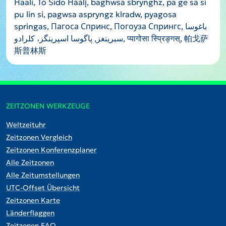
Haali, Tó Sido Háálį́, baghwsa sbrynghz, pa ge sa si
pu lin si, pagwsa aspryngz klradw, pyagosa
springas, Пагоса Спринс, Погоуза Спрингс, باغوسا
سبرينغز, پاگوسا اسپرینگز، کلرادو, प्यागोसा स्प्रिङ्गस्, 帕戈萨
斯普林斯
ZEITZONEN WERKZEUGE
Weltzeituhr
Zeitzonen Vergleich
Zeitzonen Konferenzplaner
Alle Zeitzonen
Alle Zeitumstellungen
UTC-Offset Übersicht
Zeitzonen Karte
Länderflaggen
Zeitzonen FAQ