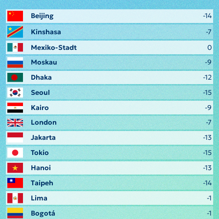
Beijing
-14
Kinshasa
-7
Mexiko-Stadt
0
Moskau
-9
Dhaka
-12
Seoul
-15
Kairo
-9
London
-7
Jakarta
-13
Tokio
-15
Hanoi
-13
Taipeh
-14
Lima
-1
Bogotá
-1