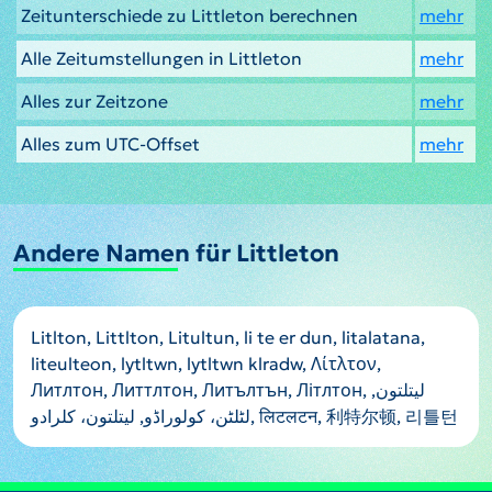
Zeitunterschiede zu Littleton berechnen
mehr
Alle Zeitumstellungen in Littleton
mehr
Alles zur Zeitzone
mehr
Alles zum UTC-Offset
mehr
Andere Namen für Littleton
Litlton, Littlton, Litultun, li te er dun, litalatana,
liteulteon, lytltwn, lytltwn klradw, Λίτλτον,
Литлтон, Литтлтон, Литълтън, Літлтон, ليتلتون,
لٹلٹن، کولوراڈو, لیتلتون، کلرادو, लिटलटन, 利特尔顿, 리틀턴