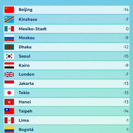
Beijing
-14
Kinshasa
-7
Mexiko-Stadt
0
Moskau
-9
Dhaka
-12
Seoul
-15
Kairo
-9
London
-7
Jakarta
-13
Tokio
-15
Hanoi
-13
Taipeh
-14
Lima
-1
Bogotá
-1