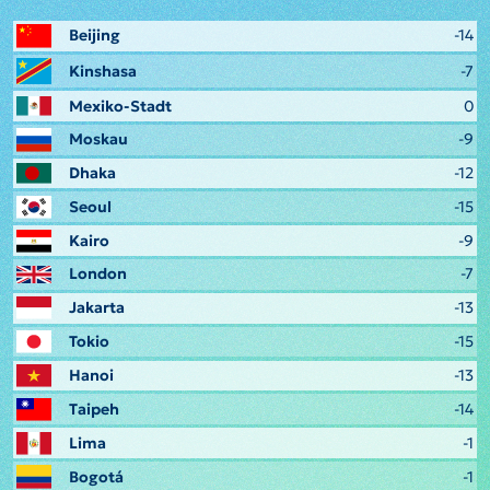
Beijing
-14
Kinshasa
-7
Mexiko-Stadt
0
Moskau
-9
Dhaka
-12
Seoul
-15
Kairo
-9
London
-7
Jakarta
-13
Tokio
-15
Hanoi
-13
Taipeh
-14
Lima
-1
Bogotá
-1