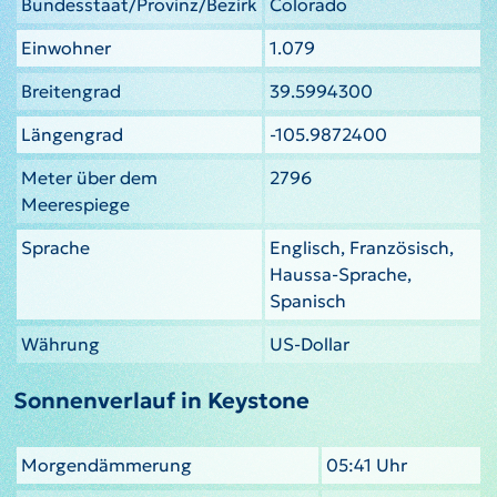
Bundesstaat/Provinz/Bezirk
Colorado
Einwohner
1.079
Breitengrad
39.5994300
Längengrad
-105.9872400
Meter über dem
2796
Meerespiege
Sprache
Englisch, Französisch,
Haussa-Sprache,
Spanisch
Währung
US-Dollar
Sonnenverlauf in Keystone
Morgendämmerung
05:41 Uhr