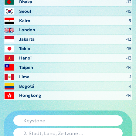
Dhaka
-12
Seoul
-15
Kairo
-9
London
-7
Jakarta
-13
Tokio
-15
Hanoi
-13
Taipeh
-14
Lima
-1
Bogotá
-1
Hongkong
-14