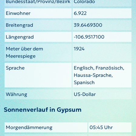
Bundesstaat/Provinz/Bezirk
Colorado
Einwohner
6.922
Breitengrad
39.6469300
Längengrad
-106.9517100
Meter über dem
1924
Meerespiege
Sprache
Englisch, Französisch,
Haussa-Sprache,
Spanisch
Währung
US-Dollar
Sonnenverlauf in Gypsum
Morgendämmerung
05:45 Uhr