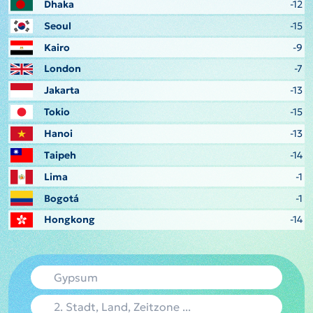
Dhaka
-12
Seoul
-15
Kairo
-9
London
-7
Jakarta
-13
Tokio
-15
Hanoi
-13
Taipeh
-14
Lima
-1
Bogotá
-1
Hongkong
-14