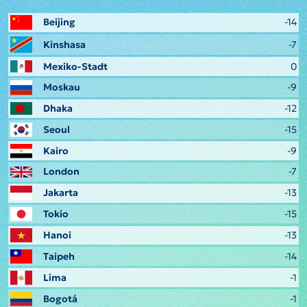
Beijing
-14
Kinshasa
-7
Mexiko-Stadt
0
Moskau
-9
Dhaka
-12
Seoul
-15
Kairo
-9
London
-7
Jakarta
-13
Tokio
-15
Hanoi
-13
Taipeh
-14
Lima
-1
Bogotá
-1