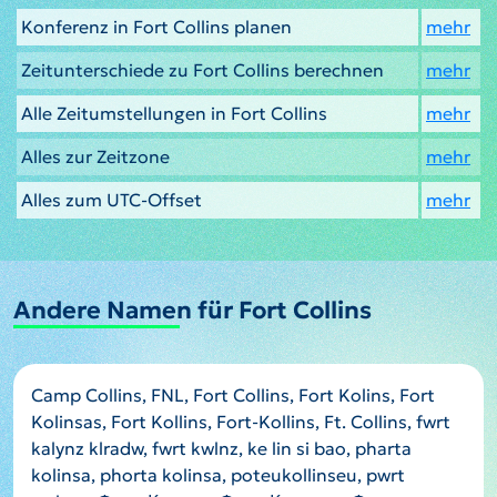
Konferenz in Fort Collins planen
mehr
Zeitunterschiede zu Fort Collins berechnen
mehr
Alle Zeitumstellungen in Fort Collins
mehr
Alles zur Zeitzone
mehr
Alles zum UTC-Offset
mehr
Andere Namen für Fort Collins
Camp Collins, FNL, Fort Collins, Fort Kolins, Fort
Kolinsas, Fort Kollins, Fort-Kollins, Ft. Collins, fwrt
kalynz klradw, fwrt kwlnz, ke lin si bao, pharta
kolinsa, phorta kolinsa, poteukollinseu, pwrt