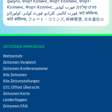
qwlyns, Форт Колинс, Форт Коллинс, Форт-
Коллинс, Форт-Коллінс, פורט קולינס, فورت كولنز,
فورت کالینز، کلرادو, فورٹ کولنز، کولوراڈو, फर्ट कोलिन्स,
फोर्ट कॉलिन्स, フォート・コリンズ, 科林斯堡, 포트콜린스
ZEITZONEN WERKZEUGE
Weltzeituhr
Zeitzonen Vergleich
Zeitzonen Konferenzplaner
Alle Zeitzonen
Alle Zeitumstellungen
UTC-Offset Übersicht
Zeitzonen Karte
Länderflaggen
Zeitzonen FAQ