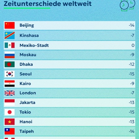
Zeitunterschiede weltweit
Beijing
-14
Kinshasa
-7
Mexiko-Stadt
0
Moskau
-9
Dhaka
-12
Seoul
-15
Kairo
-9
London
-7
Jakarta
-13
Tokio
-15
Hanoi
-13
Taipeh
-14