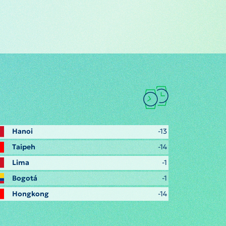
Hanoi
-13
Taipeh
-14
Lima
-1
Bogotá
-1
Hongkong
-14