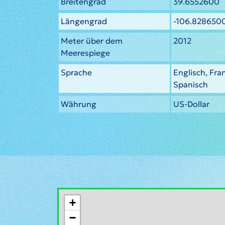
Breitengrad
39.6552600
Längengrad
-106.828650
Meter über dem
2012
Meerespiege
Sprache
Englisch, Fra
Spanisch
Währung
US-Dollar
+
−