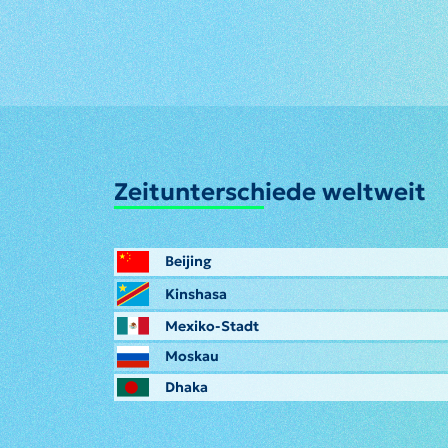
Zeitunterschiede weltweit
Beijing
Kinshasa
Mexiko-Stadt
Moskau
Dhaka