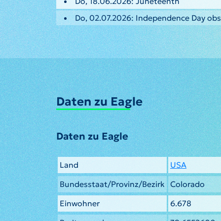
Do, 18.06.2026: Juneteenth
Do, 02.07.2026: Independence Day ob
Daten zu Eagle
Daten zu Eagle
Land
USA
Bundesstaat/Provinz/Bezirk
Colorado
Einwohner
6.678