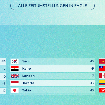
ALLE ZEITUMSTELLUNGEN IN EAGLE
-14
Seoul
-15
Kairo
-9
-7
London
-7
0
Jakarta
-13
-9
Tokio
-15
-12