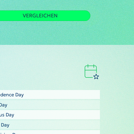
VERGLEICHEN
ndence Day
Day
us Day
s Day