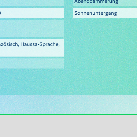
Abenddämmerung
0
Sonnenuntergang
nzösisch, Haussa-Sprache,