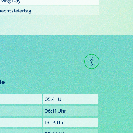
iving Day
nachtsfeiertag
le
05:41 Uhr
06:11 Uhr
13:13 Uhr