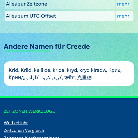
Alles zur Zeitzone
mehr
Alles zum UTC-Offset
mehr
Andere Namen für Creede
Krid, Kriid, ke li de, krida, kryd, kryd klradw, Крид,
Криид, كريد, کرید، کلرادو, क्रीड, 克里德
ZEITZONEN WERKZEUGE
Weltzeituhr
Zeitzonen Vergleich
Zeitzonen Konferenzplaner