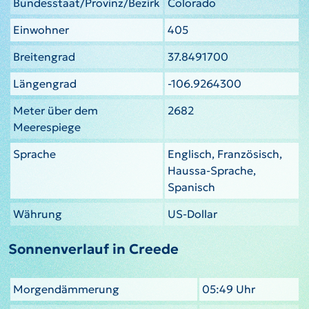
Bundesstaat/Provinz/Bezirk
Colorado
Einwohner
405
Breitengrad
37.8491700
Längengrad
-106.9264300
Meter über dem
2682
Meerespiege
Sprache
Englisch, Französisch,
Haussa-Sprache,
Spanisch
Währung
US-Dollar
Sonnenverlauf in Creede
Morgendämmerung
05:49 Uhr