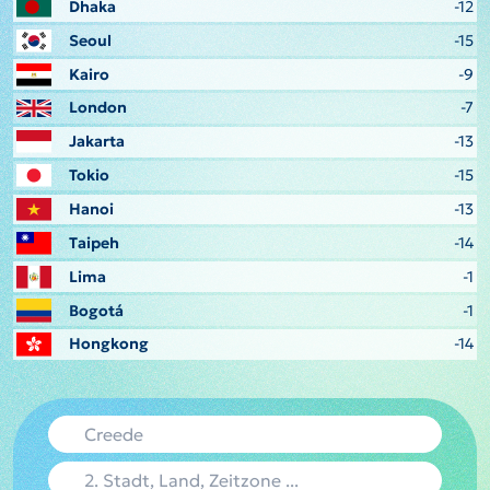
Dhaka
-12
Seoul
-15
Kairo
-9
London
-7
Jakarta
-13
Tokio
-15
Hanoi
-13
Taipeh
-14
Lima
-1
Bogotá
-1
Hongkong
-14