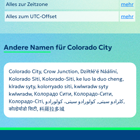
Alles zur Zeitzone
mehr
Alles zum UTC-Offset
mehr
Andere Namen für Colorado City
Colorado City, Crow Junction, Dziłtłéʼé Náálíní,
Kolorado Siti, Kolorado-Siti, ke luo la duo cheng,
klradw syty, kolorryado siti, kwlwradw syty
kwlwradw, Колорадо Сити, Колорадо-Сити,
Колорадо-Сіті, کلرادو سیتی, کولورادو سیتی، کولورادو,
कोलोर्र्याडो सिटी, 科羅拉多城