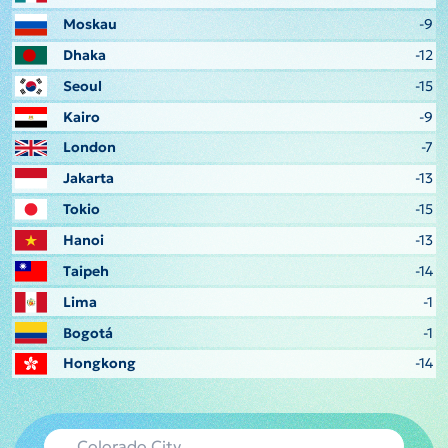
Moskau
-9
Dhaka
-12
Seoul
-15
Kairo
-9
London
-7
Jakarta
-13
Tokio
-15
Hanoi
-13
Taipeh
-14
Lima
-1
Bogotá
-1
Hongkong
-14