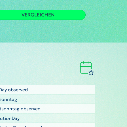
VERGLEICHEN
yDay observed
tsonntag
stsonntag observed
tutionDay