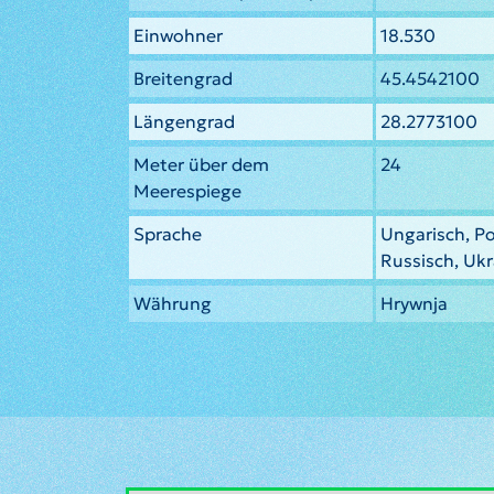
Einwohner
18.530
Breitengrad
45.4542100
Längengrad
28.2773100
Meter über dem
24
Meerespiege
Sprache
Ungarisch, P
Russisch, Ukr
Währung
Hrywnja