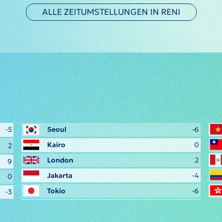
ALLE ZEITUMSTELLUNGEN IN RENI
-5
Seoul
-6
Kairo
0
2
London
2
9
Jakarta
-4
0
Tokio
-6
-3