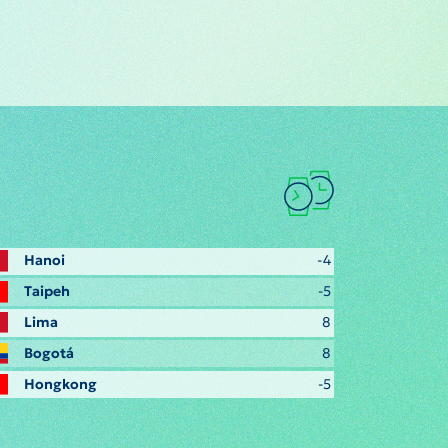
Hanoi
-4
Taipeh
-5
Lima
8
Bogotá
8
Hongkong
-5