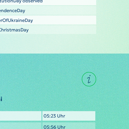
itutionDay observed
pendenceDay
derOfUkraineDay
cChristmasDay
i
05:23 Uhr
05:56 Uhr