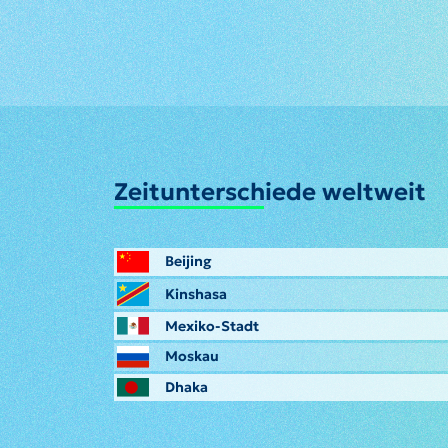
Zeitunterschiede weltweit
Beijing
Kinshasa
Mexiko-Stadt
Moskau
Dhaka