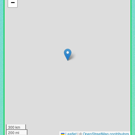
−
300 km
200 mi
Leaflet
|
©
OpenStreetMap contributors