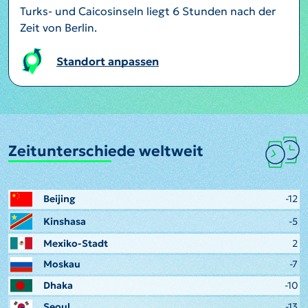
Turks- und Caicosinseln liegt 6 Stunden nach der
Zeit von Berlin.
Standort anpassen
Zeitunterschiede weltweit
Beijing
-12
Kinshasa
-5
Mexiko-Stadt
2
Moskau
-7
Dhaka
-10
Seoul
-13