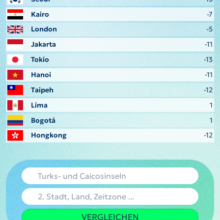
Kairo
-7
London
-5
Jakarta
-11
Tokio
-13
Hanoi
-11
Taipeh
-12
Lima
1
Bogotá
1
Hongkong
-12
VERGLEICHEN