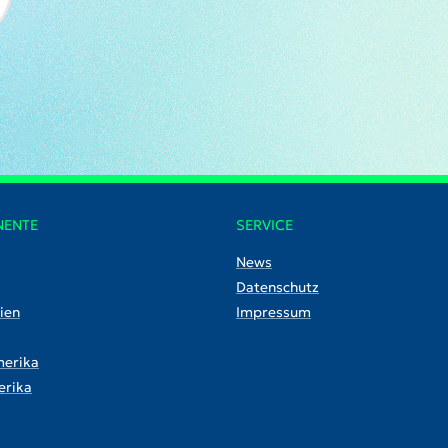
NENTE
SERVICE
News
Datenschutz
ien
Impressum
erika
rika