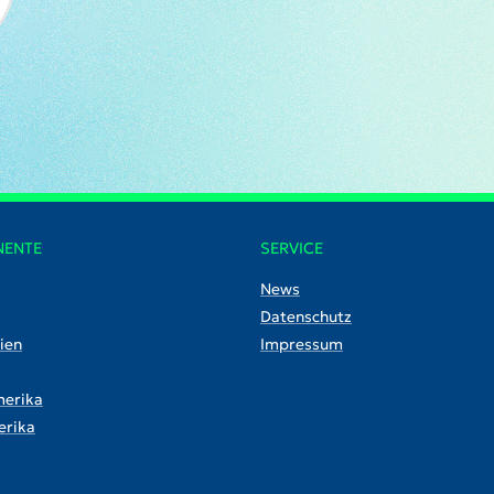
NENTE
SERVICE
News
Datenschutz
ien
Impressum
erika
rika