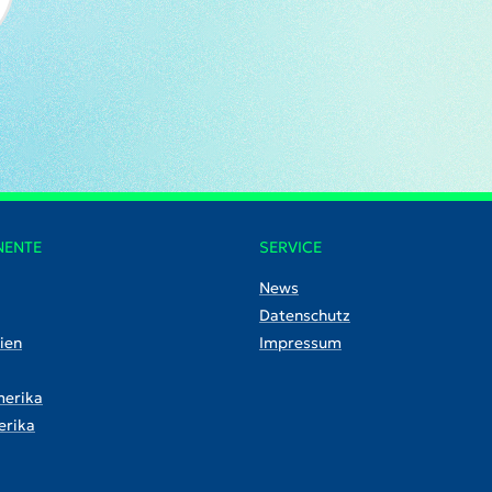
NENTE
SERVICE
News
Datenschutz
ien
Impressum
erika
rika