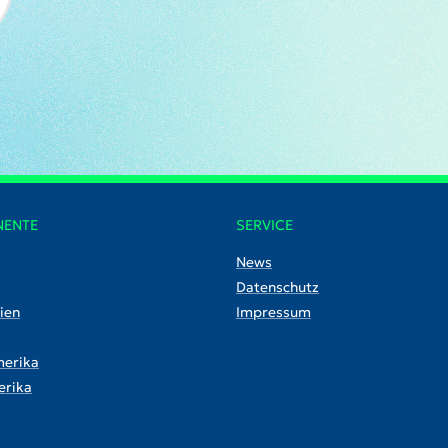
NENTE
SERVICE
News
Datenschutz
ien
Impressum
erika
rika