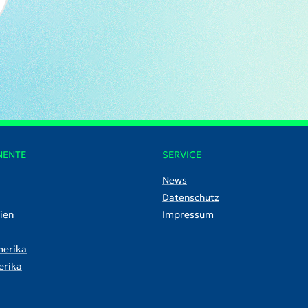
NENTE
SERVICE
News
Datenschutz
ien
Impressum
erika
rika