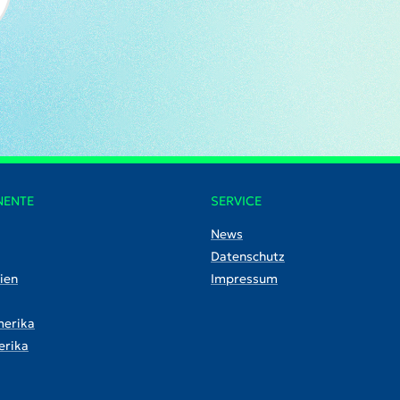
NENTE
SERVICE
News
Datenschutz
ien
Impressum
erika
rika