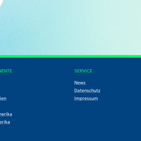
NENTE
SERVICE
News
Datenschutz
ien
Impressum
erika
rika