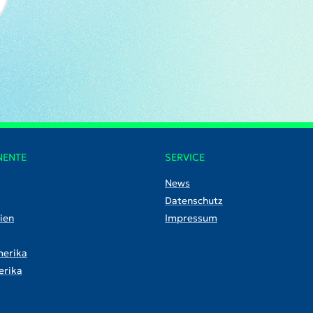
NENTE
SERVICE
News
Datenschutz
ien
Impressum
erika
rika