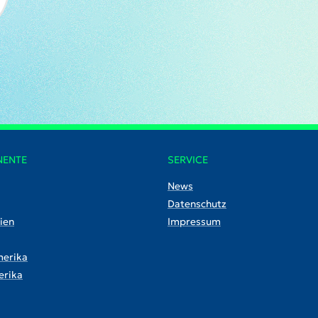
NENTE
SERVICE
News
Datenschutz
ien
Impressum
erika
rika