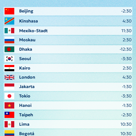
Beijing
-2:30
Kinshasa
4:30
Mexiko-Stadt
11:30
Moskau
2:30
Dhaka
-12:30
Seoul
-3:30
Kairo
2:30
London
4:30
Jakarta
-1:30
Tokio
-3:30
Hanoi
-1:30
Taipeh
-2:30
Lima
10:30
Bogotá
10:30