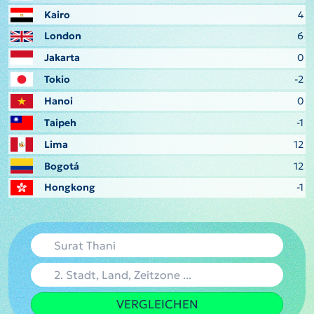
Kairo
4
London
6
Jakarta
0
Tokio
-2
Hanoi
0
Taipeh
-1
Lima
12
Bogotá
12
Hongkong
-1
VERGLEICHEN