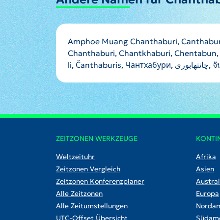
Amphoe Muang Chanthaburi, Canthaburi
Chanthaburi, Chantkhaburi, Chentabun, 
li, Č
ZEITZONEN WERKZEUGE
KONTI
Weltzeituhr
Afrika
Zeitzonen Vergleich
Asien
Zeitzonen Konferenzplaner
Austral
Alle Zeitzonen
Europa
Alle Zeitumstellungen
Nordam
UTC-Offset Übersicht
Südame