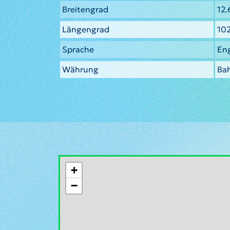
Breitengrad
12
Längengrad
10
Sprache
Eng
Währung
Ba
+
−