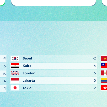
-1
Seoul
-2
Kairo
4
6
London
6
13
Jakarta
0
4
Tokio
-2
1