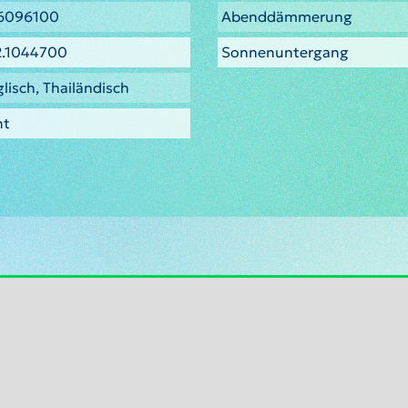
.6096100
Abenddämmerung
2.1044700
Sonnenuntergang
lisch, Thailändisch
ht