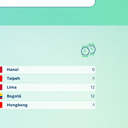
Hanoi
0
Taipeh
-1
Lima
12
Bogotá
12
Hongkong
-1