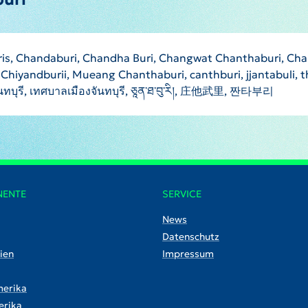
s, Chandaburi, Chandha Buri, Changwat Chanthaburi, Cha
Chiyandburii, Mueang Chanthaburi, canthburi, jjantabuli, 
anthaburis, Чантхабури, چانتھابوری, จันทบุรี, เทศบาลเมืองจันทบุรี, ཅཱན་ཐ་བུ་རི།, 庄他武里, 짠타부리
NENTE
SERVICE
News
Datenschutz
ien
Impressum
erika
rika