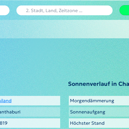
Sonnenverlauf in Ch
iland
Morgendämmerung
anthaburi
Sonnenaufgang
.819
Höchster Stand