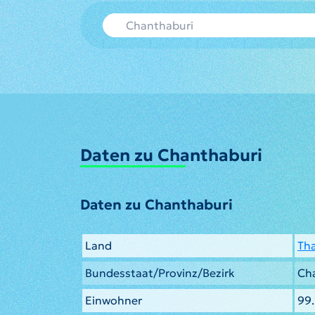
Daten zu Chanthaburi
Daten zu Chanthaburi
Land
Tha
Bundesstaat/Provinz/Bezirk
Ch
Einwohner
99