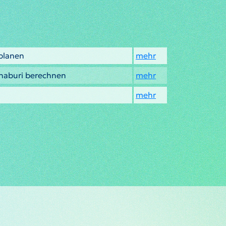
planen
mehr
haburi berechnen
mehr
mehr