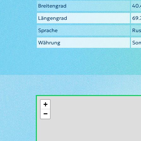
Breitengrad
40.
Längengrad
69
Sprache
Rus
Währung
So
+
−