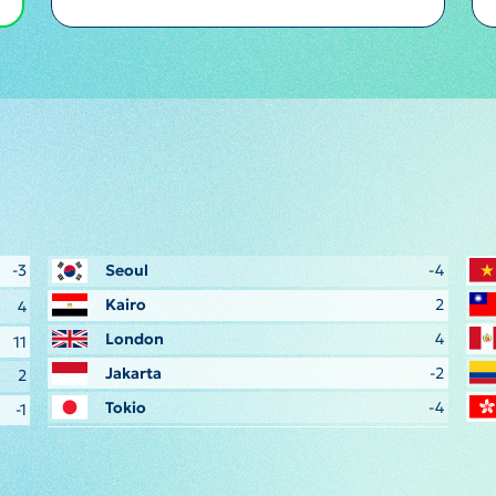
-3
Seoul
-4
Kairo
2
4
London
4
11
Jakarta
-2
2
Tokio
-4
-1