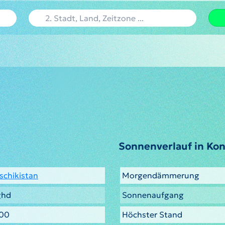
Sonnenverlauf in Ko
schikistan
Morgendämmerung
ghd
Sonnenaufgang
000
Höchster Stand