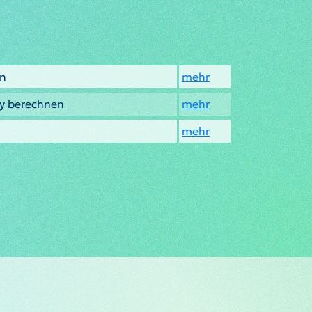
en
mehr
oy berechnen
mehr
mehr