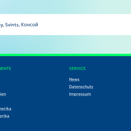
y, Svints, Консой
NENTE
SERVICE
News
Datenschutz
ien
Impressum
erika
rika