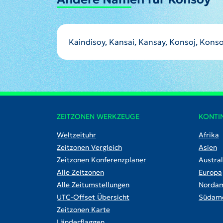
Kaindisoy, Kansai, Kansay, Konsoj, Konso
ZEITZONEN WERKZEUGE
KONTI
Weltzeituhr
Afrika
Zeitzonen Vergleich
Asien
Zeitzonen Konferenzplaner
Austral
Alle Zeitzonen
Europa
Alle Zeitumstellungen
Nordam
UTC-Offset Übersicht
Südame
Zeitzonen Karte
Länderflaggen