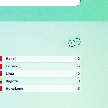
Hanoi
-2
Taipeh
-3
Lima
10
Bogotá
10
Hongkong
-3