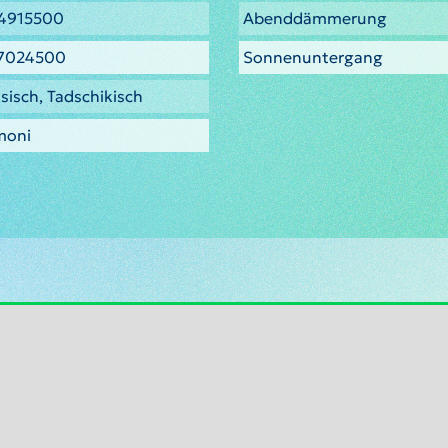
4915500
Abenddämmerung
.7024500
Sonnenuntergang
sisch, Tadschikisch
moni