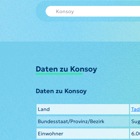
Daten zu Konsoy
Daten zu Konsoy
Land
Tad
Bundesstaat/Provinz/Bezirk
Su
Einwohner
6.