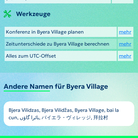
Werkzeuge
Konferenz in Byera Village planen
mehr
Zeitunterschiede zu Byera Village berechnen
mehr
Alles zum UTC-Offset
mehr
Andere Namen für Byera Village
Bjera Vilidzas, Bjera Vilidžas, Byera Village, bai la
cun, بائرا گاؤں, バイエラ・ヴィレッジ, 拜拉村