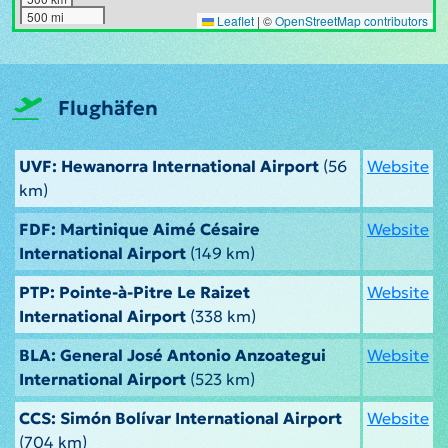
500 mi
Leaflet
|
©
OpenStreetMap contributors
Flughäfen
UVF: Hewanorra International Airport
(56
Website
km)
FDF: Martinique Aimé Césaire
Website
International Airport
(149 km)
PTP: Pointe-à-Pitre Le Raizet
Website
International Airport
(338 km)
BLA: General José Antonio Anzoategui
Website
International Airport
(523 km)
CCS: Simón Bolívar International Airport
Website
(704 km)