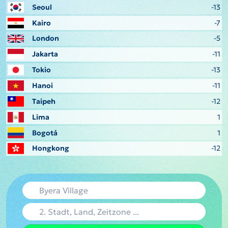
Seoul
-13
Kairo
-7
London
-5
Jakarta
-11
Tokio
-13
Hanoi
-11
Taipeh
-12
Lima
1
Bogotá
1
Hongkong
-12