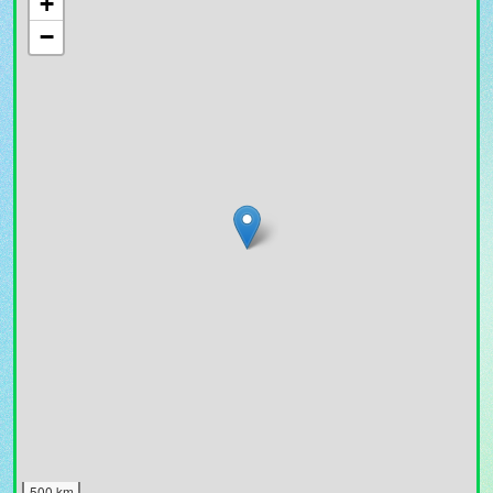
+
−
500 km