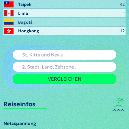
Taipeh
-12
Lima
1
Bogotá
1
Hongkong
-12
VERGLEICHEN
Reiseinfos
Netzspannung