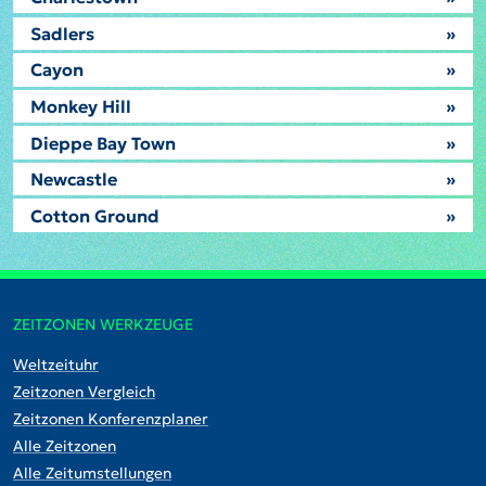
Sadlers
»
Cayon
»
Monkey Hill
»
Dieppe Bay Town
»
Newcastle
»
Cotton Ground
»
ZEITZONEN WERKZEUGE
Weltzeituhr
Zeitzonen Vergleich
Zeitzonen Konferenzplaner
Alle Zeitzonen
Alle Zeitumstellungen