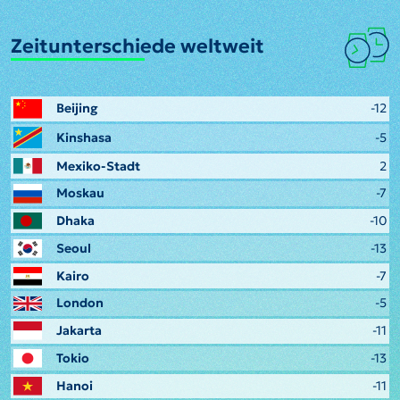
Zeitunterschiede weltweit
Beijing
-12
Kinshasa
-5
Mexiko-Stadt
2
Moskau
-7
Dhaka
-10
Seoul
-13
Kairo
-7
London
-5
Jakarta
-11
Tokio
-13
Hanoi
-11