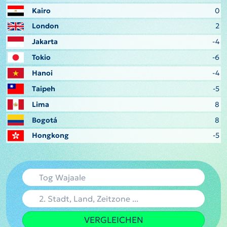
Kairo
0
London
2
Jakarta
-4
Tokio
-6
Hanoi
-4
Taipeh
-5
Lima
8
Bogotá
8
Hongkong
-5
VERGLEICHEN