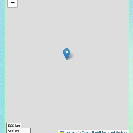
−
500 km
500 mi
Leaflet
|
©
OpenStreetMap contributors