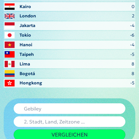
Kairo
0
London
2
Jakarta
-4
Tokio
-6
Hanoi
-4
Taipeh
-5
Lima
8
Bogotá
8
Hongkong
-5
VERGLEICHEN