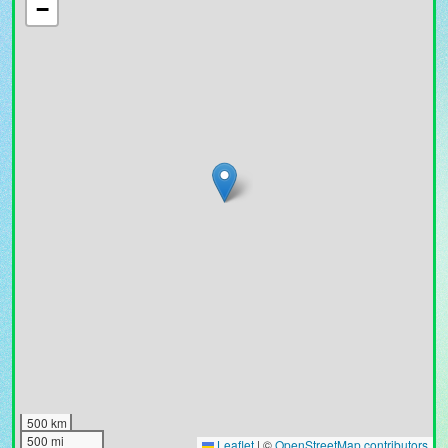
−
500 km
500 mi
Leaflet
|
©
OpenStreetMap contributors