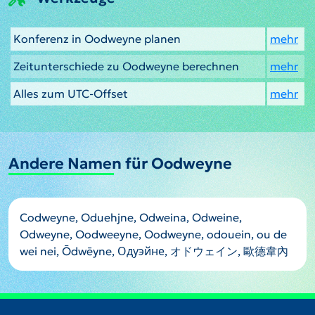
Konferenz in Oodweyne planen
mehr
Zeitunterschiede zu Oodweyne berechnen
mehr
Alles zum UTC-Offset
mehr
Andere Namen für Oodweyne
Codweyne, Oduehjne, Odweina, Odweine,
Odweyne, Oodweeyne, Oodweyne, odouein, ou de
wei nei, Ōdwēyne, Одуэйне, オドウェイン, 歐德韋內