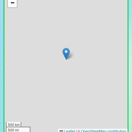
−
500 km
500 mi
Leaflet
|
©
OpenStreetMap contributors