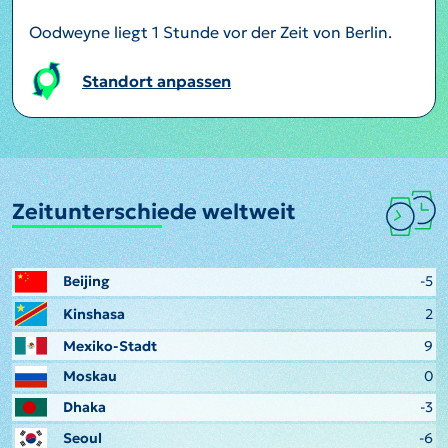
Oodweyne liegt 1 Stunde vor der Zeit von Berlin.
Standort anpassen
Zeitunterschiede weltweit
Beijing
-5
Kinshasa
2
Mexiko-Stadt
9
Moskau
0
Dhaka
-3
Seoul
-6