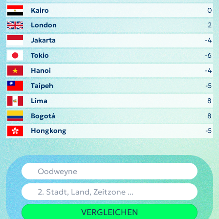
Kairo
0
London
2
Jakarta
-4
Tokio
-6
Hanoi
-4
Taipeh
-5
Lima
8
Bogotá
8
Hongkong
-5
VERGLEICHEN