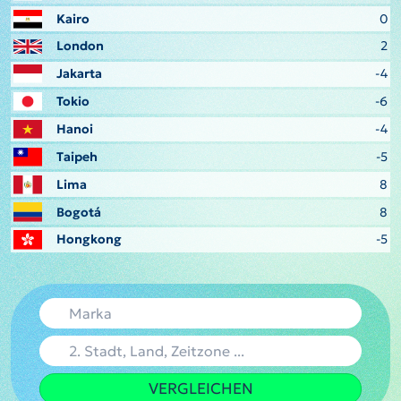
Kairo
0
London
2
Jakarta
-4
Tokio
-6
Hanoi
-4
Taipeh
-5
Lima
8
Bogotá
8
Hongkong
-5
VERGLEICHEN