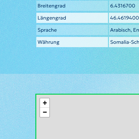
Breitengrad
6.4316700
Längengrad
46.4619400
Sprache
Arabisch, En
Währung
Somalia-Schi
+
−