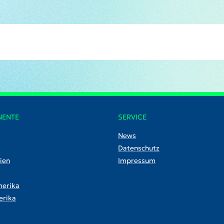
NENTE
SERVICE
News
Datenschutz
ien
Impressum
erika
rika