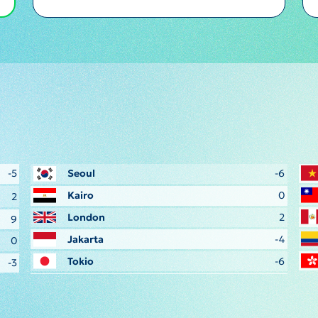
-5
Seoul
-6
Kairo
0
2
London
2
9
Jakarta
-4
0
Tokio
-6
-3