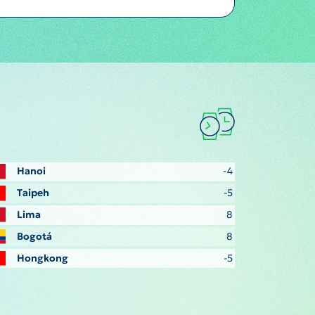
Hanoi
-4
Taipeh
-5
Lima
8
Bogotá
8
Hongkong
-5