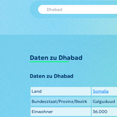
Daten zu Dhabad
Daten zu Dhabad
Land
Somalia
Bundesstaat/Provinz/Bezirk
Galguduud
Einwohner
36.000