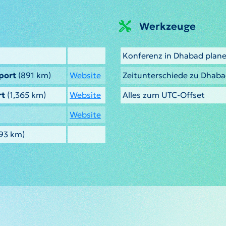
Werkzeuge
Konferenz in Dhabad plan
port
(891 km)
Website
Zeitunterschiede zu Dhab
rt
(1,365 km)
Website
Alles zum UTC-Offset
Website
593 km)