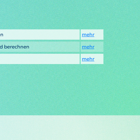
en
mehr
ad berechnen
mehr
mehr