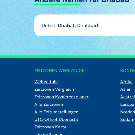
Debet, Dhabat, Dhabbad
ZEITZONEN WERKZEUGE
KONTI
Weltzeituhr
Afrika
Zeitzonen Vergleich
Asien
Zeitzonen Konferenzplaner
Austral
Alle Zeitzonen
Europa
Alle Zeitumstellungen
Nordam
UTC-Offset Übersicht
Südame
Zeitzonen Karte
Länderflaggen