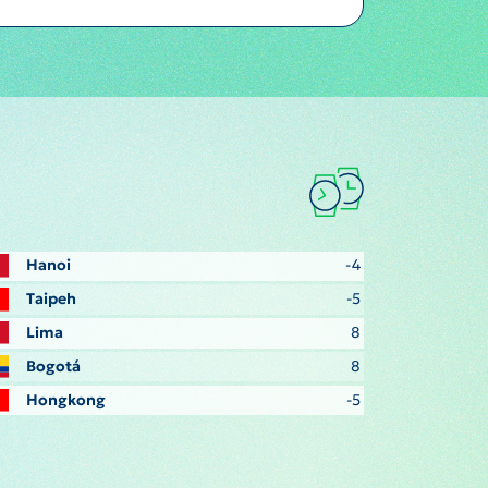
Hanoi
-4
Taipeh
-5
Lima
8
Bogotá
8
Hongkong
-5