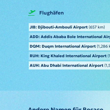
Flughäfen
JIB: Djibouti-Ambouli Airport
(657 km)
ADD: Addis Ababa Bole International Air
DQM: Duqm International Airport
(1,286 
RUH: King Khaled International Airport
(
AUH: Abu Dhabi International Airport
(1,
Andere Namen für Bosaso