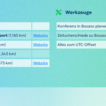
Werkzeuge
Konferenz in Bosaso plane
port
(1,165 km)
Website
Zeitunterschiede zu Bosas
km)
Website
Alles zum UTC-Offset
1,543 km)
573 km)
Website