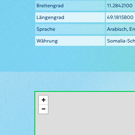
Breitengrad
11.2842100
Längengrad
49.1815800
Sprache
Arabisch, En
Währung
Somalia-Schi
+
−