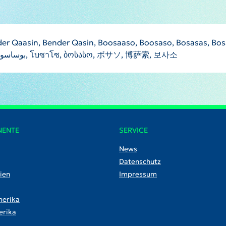
r Qaasin, Bender Qasin, Boosaaso, Boosaso, Bosasas, Bosa
sa suo, bosaso, bwsasw, Босасо, بوساسو, بوصاصو, โบซาโซ, ბოსასო, ボサソ, 博萨索, 보사소
NENTE
SERVICE
News
Datenschutz
ien
Impressum
erika
rika