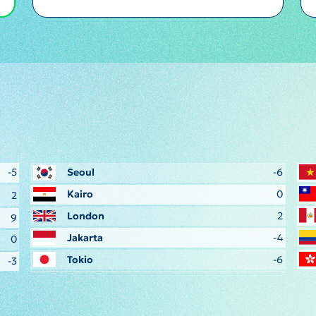
-5
Seoul
-6
Kairo
0
2
London
2
9
Jakarta
-4
0
Tokio
-6
-3