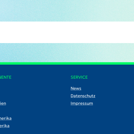
NENTE
SERVICE
News
Datenschutz
ien
Impressum
erika
rika