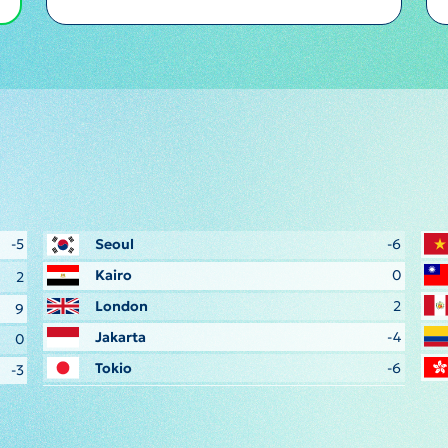
-5
Seoul
-6
Kairo
0
2
London
2
9
Jakarta
-4
0
Tokio
-6
-3