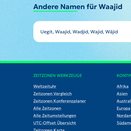
Andere Namen für Waajid
Uegit, Waajid, Wadjid, Wajid, Wājid
ZEITZONEN WERKZEUGE
KONTI
Weltzeituhr
Afrika
Zeitzonen Vergleich
Asien
Zeitzonen Konferenzplaner
Austral
Alle Zeitzonen
Europa
Alle Zeitumstellungen
Nordam
UTC-Offset Übersicht
Südame
Zeitzonen Karte