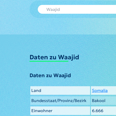
Daten zu Waajid
Daten zu Waajid
Land
Somalia
Bundesstaat/Provinz/Bezirk
Bakool
Einwohner
6.666