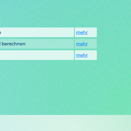
n
mehr
d berechnen
mehr
mehr