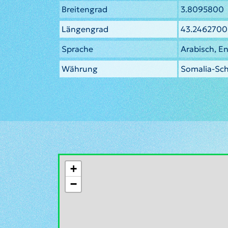
Breitengrad
3.8095800
Längengrad
43.2462700
Sprache
Arabisch, En
Währung
Somalia-Schi
+
−