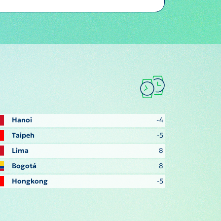
Hanoi
-4
Taipeh
-5
Lima
8
Bogotá
8
Hongkong
-5