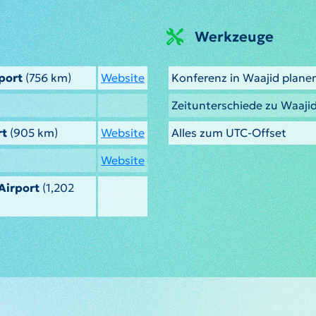
Werkzeuge
port
(756 km)
Website
Konferenz in Waajid plane
Zeitunterschiede zu Waaji
rt
(905 km)
Website
Alles zum UTC-Offset
Website
Airport
(1,202