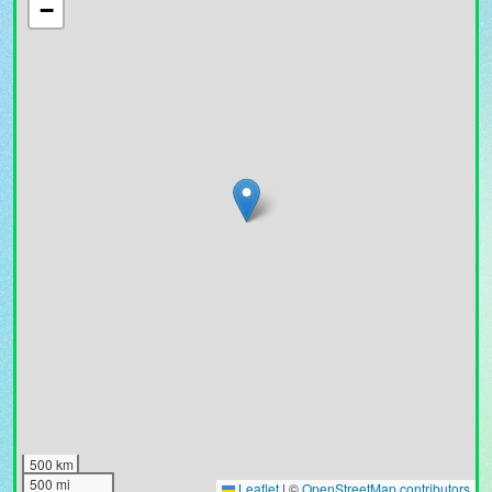
−
500 km
500 mi
Leaflet
|
©
OpenStreetMap contributors