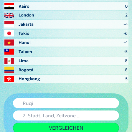
Kairo
0
London
2
Jakarta
-4
Tokio
-6
Hanoi
-4
Taipeh
-5
Lima
8
Bogotá
8
Hongkong
-5
VERGLEICHEN