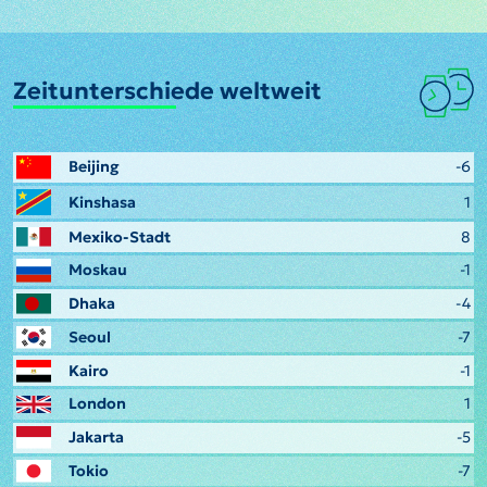
Zeitunterschiede weltweit
Beijing
-6
Kinshasa
1
Mexiko-Stadt
8
Moskau
-1
Dhaka
-4
Seoul
-7
Kairo
-1
London
1
Jakarta
-5
Tokio
-7