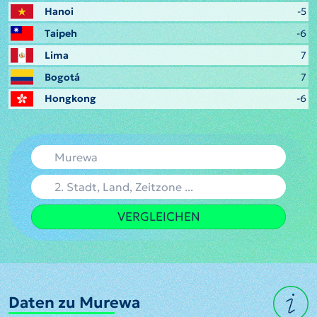
Hanoi
-5
Taipeh
-6
Lima
7
Bogotá
7
Hongkong
-6
VERGLEICHEN
Daten zu Murewa